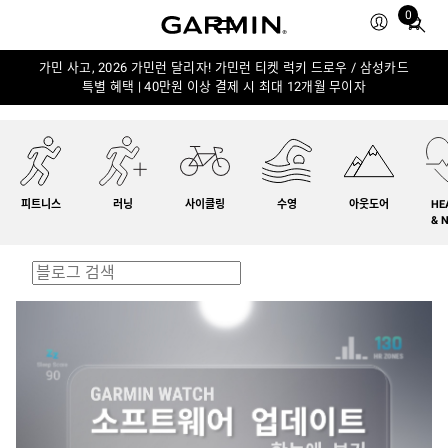
0
Total
items
in
가민 사고, 2026 가민런 달리자! 가민런 티켓 럭키 드로우 / 삼성카드
특별 혜택 | 40만원 이상 결제 시 최대 12개월 무이자
cart:
0
피트니스
러닝
사이클링
수영
아웃도어
HE
& 