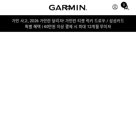
Total
0
items
in
가민 사고, 2026 가민런 달리자! 가민런 티켓 럭키 드로우 / 삼성카드
cart:
특별 혜택 | 40만원 이상 결제 시 최대 12개월 무이자
0