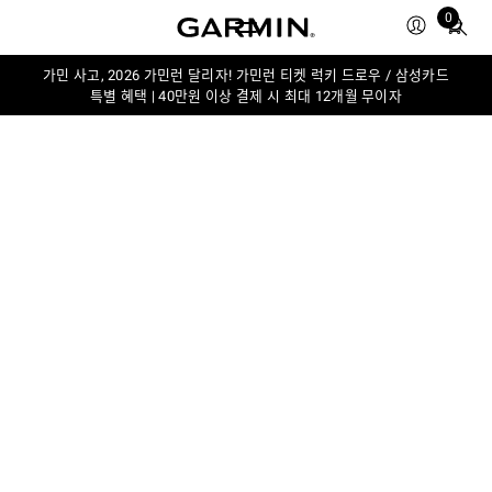
Total
0
items
in
가민 사고, 2026 가민런 달리자! 가민런 티켓 럭키 드로우 / 삼성카드
cart:
특별 혜택 | 40만원 이상 결제 시 최대 12개월 무이자
0