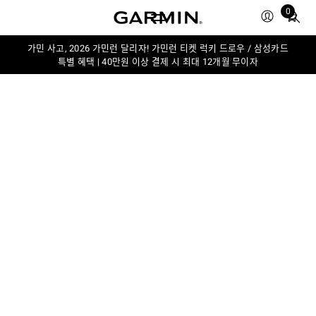
Total
0
items
in
가민 사고, 2026 가민런 달리자! 가민런 티켓 럭키 드로우 / 삼성카드
cart:
특별 혜택 | 40만원 이상 결제 시 최대 12개월 무이자
0