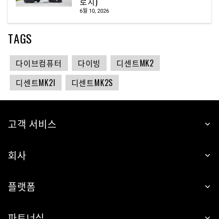
로치)
6월 10, 2026
TAGS
다이브컴퓨터
다이빙
디센트MK2
디센트MK2I
디센트MK2S
고객 서비스
회사
플랫폼
파트너십