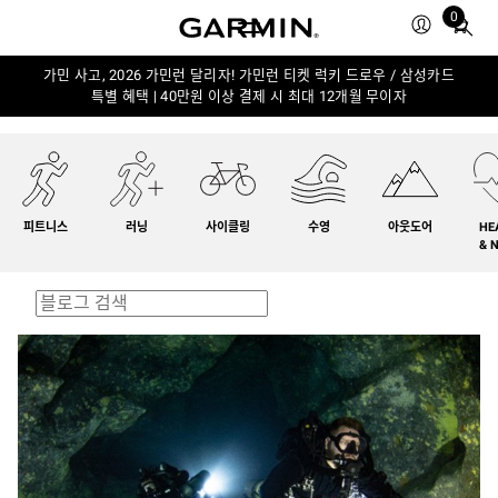
0
Total
items
in
가민 사고, 2026 가민런 달리자! 가민런 티켓 럭키 드로우 / 삼성카드
특별 혜택 | 40만원 이상 결제 시 최대 12개월 무이자
cart:
0
피트니스
러닝
사이클링
수영
아웃도어
HE
& 