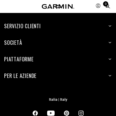
0
Total
items
in
SERVIZIO CLIENTI
cart:
0
SOCIETÀ
PIATTAFORME
PER LE AZIENDE
Italia | Italy