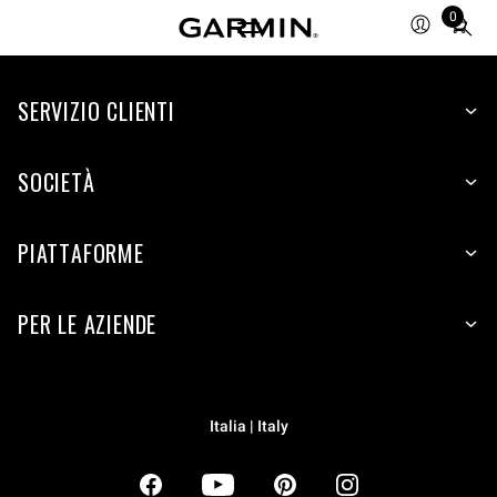
0
Total
items
in
SERVIZIO CLIENTI
cart:
0
SOCIETÀ
PIATTAFORME
PER LE AZIENDE
Italia | Italy