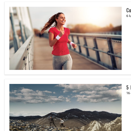
Co
6 l
5 
16 