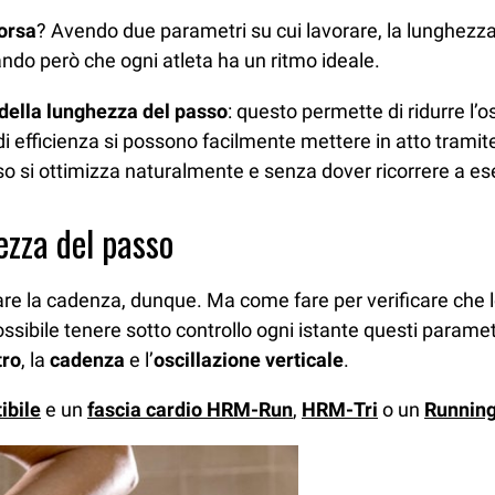
corsa
? Avendo due parametri su cui lavorare, la lunghezz
ndo però che ogni atleta ha un ritmo ideale.
 della lunghezza del passo
: questo permette di ridurre l’o
 di efficienza si possono facilmente mettere in atto trami
 si ottimizza naturalmente e senza dover ricorrere a eserci
ezza del passo
re la cadenza, dunque. Ma come fare per verificare che l
ssibile tenere sotto controllo ogni istante questi paramet
tro
, la
cadenza
e l’
oscillazione verticale
.
ibile
e un
fascia cardio HRM-Run
,
HRM-Tri
o un
Runnin