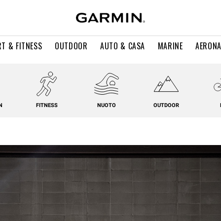
T & FITNESS
OUTDOOR
AUTO & CASA
MARINE
AERONA
N
FITNESS
NUOTO
OUTDOOR