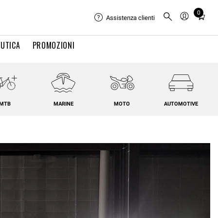
0
Total
Assistenza clienti
items
in
UTICA
PROMOZIONI
cart:
0
MTB
MARINE
MOTO
AUTOMOTIVE