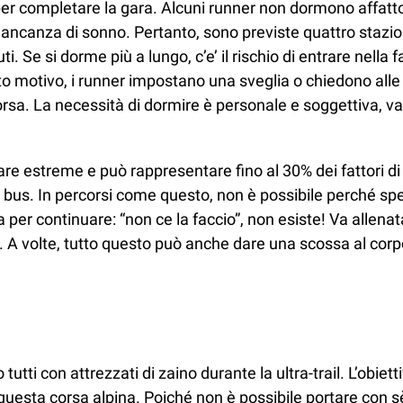
 per completare la gara. Alcuni runner non dormono affatto
ancanza di sonno. Pertanto, sono previste quattro stazion
uti. Se si dorme più a lungo, c’e’ il rischio di entrare ne
to motivo, i runner impostano una sveglia o chiedono alle p
orsa. La necessità di dormire è personale e soggettiva, 
e estreme e può rappresentare fino al 30% dei fattori di
us. In percorsi come questo, non è possibile perché spess
er continuare: “non ce la faccio”, non esiste! Va allenata
 volte, tutto questo può anche dare una scossa al corpo
tutti con attrezzati di zaino durante la ultra-trail. L’obie
uesta corsa alpina. Poiché non è possibile portare con sè tut