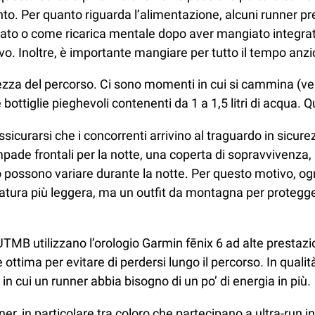
to. Per quanto riguarda l’alimentazione, alcuni runner pref
o o come ricarica mentale dopo aver mangiato integratori
vo. Inoltre, è importante mangiare per tutto il tempo anz
ghezza del percorso. Ci sono momenti in cui si cammina (v
le bottiglie pieghevoli contenenti da 1 a 1,5 litri di acqua.
icurarsi che i concorrenti arrivino al traguardo in sicurez
ade frontali per la notte, una coperta di sopravvivenza, u
o possono variare durante la notte. Per questo motivo, og
ezzatura più leggera, ma un outfit da montagna per protegg
 UTMB utilizzano l’orologio Garmin fēnix 6 ad alte prestazio
tima per evitare di perdersi lungo il percorso. In qualità
 in cui un runner abbia bisogno di un po’ di energia in più.
r, in particolare tra coloro che partecipano a ultra-run i