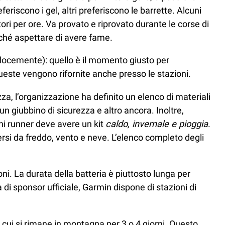
eriscono i gel, altri preferiscono le barrette. Alcuni
 per ore. Va provato e riprovato durante le corse di
iché aspettare di avere fame.
elocemente): quello è il momento giusto per
 Queste vengono rifornite anche presso le stazioni.
za, l’organizzazione ha definito un elenco di materiali
n giubbino di sicurezza e altro ancora. Inoltre,
ni runner deve avere un kit
caldo, invernale e pioggia
.
ersi da freddo, vento e neve. L’elenco completo degli
ni. La durata della batteria è piuttosto lunga per
 di sponsor ufficiale, Garmin dispone di stazioni di
n cui si rimane in montagna per 3 o 4 giorni. Questo