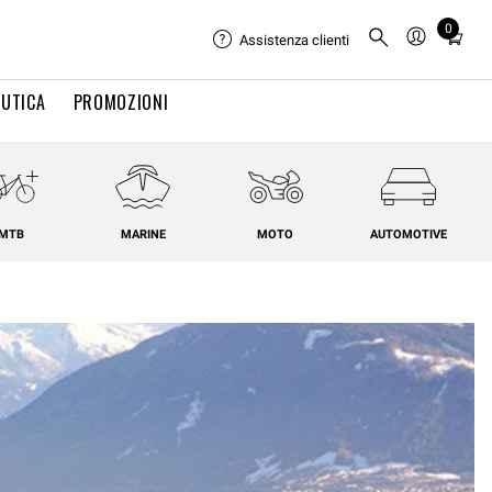
0
Total
Assistenza clienti
items
in
UTICA
PROMOZIONI
cart:
0
MTB
MARINE
MOTO
AUTOMOTIVE