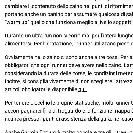
cambiare il contenuto dello zaino nei punti di rifornimen
portano anche un panino per assumere qualcosa di salat
“warm up” quello che funziona meglio a livello soggetti
Durante un ultra-run non si corre mai per l’intera lun
alimentarsi. Per l’idratazione, i runner utilizzano picco
Ovviamente nello zaino ci sono anche altre cose. Per ass
obbligatori che ogni runner deve avere nello zaino. Lamp
considerando la durata delle corse, le condizioni mete
Inoltre, si consiglia vivamente di non scegliere l’attr
articoli obbligatori è disponibile
qui.
Per tenere d’occhio le proprie statistiche, molti runner
accompagnarci fino al traguardo e la funzione mappa è ot
ricarica presso i punti di assistenza della gara, nel caso
Anche Garmin Enduro è molto popolare tra gli ultra-runne