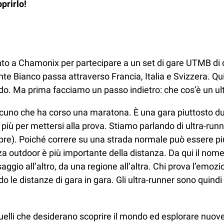
prirlo!
o a Chamonix per partecipare a un set di gare UTMB di d
 Bianco passa attraverso Francia, Italia e Svizzera. Qui 
guardo. Ma prima facciamo un passo indietro: che cos’è un ult
lcuno che ha corso una maratona. È una gara piuttosto du
iù per mettersi alla prova. Stiamo parlando di ultra-runn
re). Poiché correre su una strada normale può essere piu
za outdoor è più importante della distanza. Da qui il nome 
io all’altro, da una regione all’altra. Chi prova l’emozi
do le distanze di gara in gara. Gli ultra-runner sono quind
elli che desiderano scoprire il mondo ed esplorare nuove 