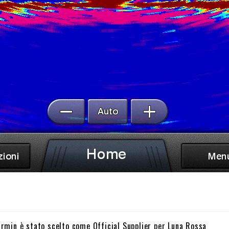
rmin è stato scelto come Official Supplier per Luna Rossa