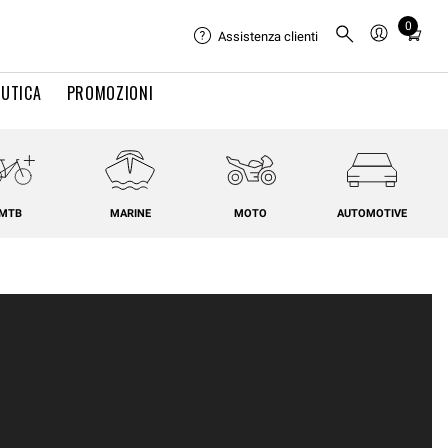
0
Total
Assistenza clienti
items
in
UTICA
PROMOZIONI
cart:
0
MTB
MARINE
MOTO
AUTOMOTIVE