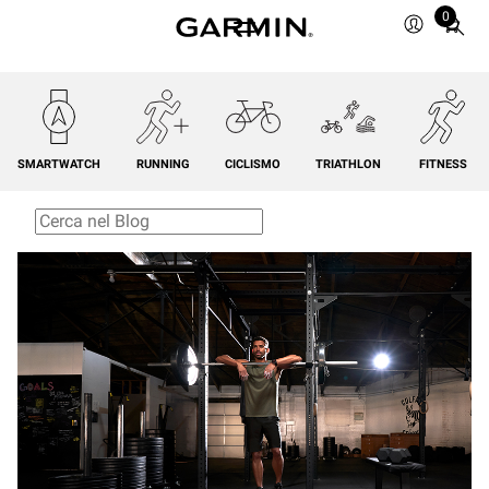
0
Total
items
in
cart:
0
SMARTWATCH
RUNNING
CICLISMO
TRIATHLON
FITNESS