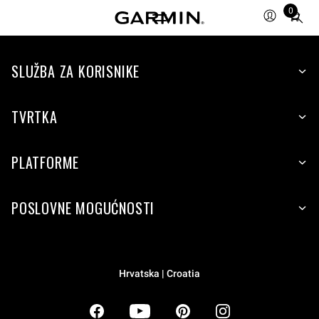
0
Total
items
in
SLUŽBA ZA KORISNIKE
cart:
0
TVRTKA
PLATFORME
POSLOVNE MOGUĆNOSTI
Hrvatska | Croatia