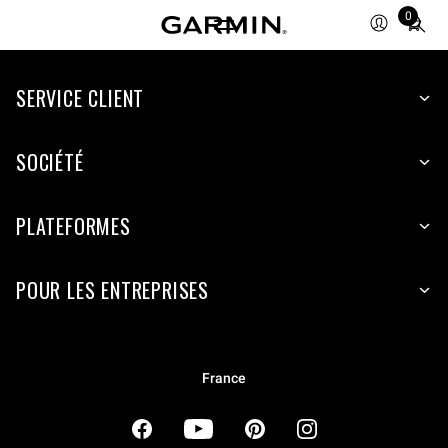
Total
0
items
in
cart:
SERVICE CLIENT
0
SOCIÉTÉ
PLATEFORMES
POUR LES ENTREPRISES
France