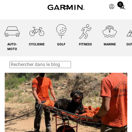
0
Total
items
in
cart:
0
AUTO-
CYCLISME
GOLF
FITNESS
MARINE
OU
MOTO