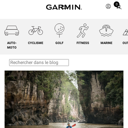
0
Total
items
in
cart:
0
AUTO-
CYCLISME
GOLF
FITNESS
MARINE
OU
MOTO