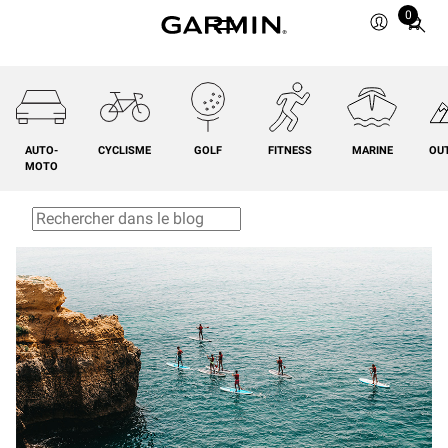
0
Total
items
in
cart:
0
AUTO-
CYCLISME
GOLF
FITNESS
MARINE
OU
MOTO