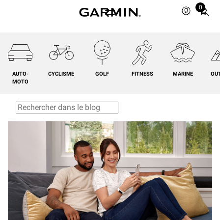
0
Total
items
in
cart:
0
AUTO-
CYCLISME
GOLF
FITNESS
MARINE
OU
MOTO