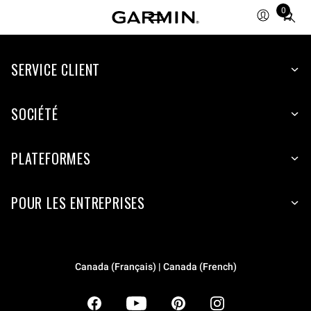
0
Total
items
in
SERVICE CLIENT
cart:
0
SOCIÉTÉ
PLATEFORMES
POUR LES ENTREPRISES
Canada (Français) | Canada (French)