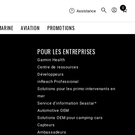
0
Total
Assistance
items
in
MARINE
AVIATION
PROMOTIONS
cart:
0
POUR LES ENTREPRISES
Garmin Health
Centre de ressources
Développeurs
inReach Professional
Solutions pour les primo-intervenants en
mer
Service d'information Seastar®
Automotive OEM
Solutions OEM pour camping-cars
Capteurs
Ambassadeurs