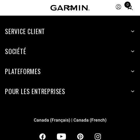
0
Total
items
in
SERVICE CLIENT
cart:
0
SOCIÉTÉ
PLATEFORMES
POUR LES ENTREPRISES
Canada (Français) | Canada (French)