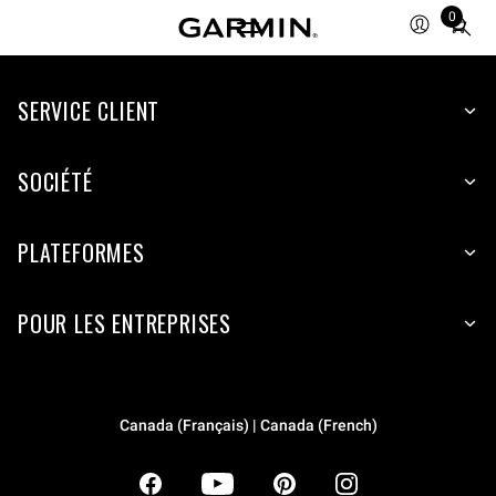
0
Total
items
in
SERVICE CLIENT
cart:
0
SOCIÉTÉ
PLATEFORMES
POUR LES ENTREPRISES
Canada (Français) | Canada (French)