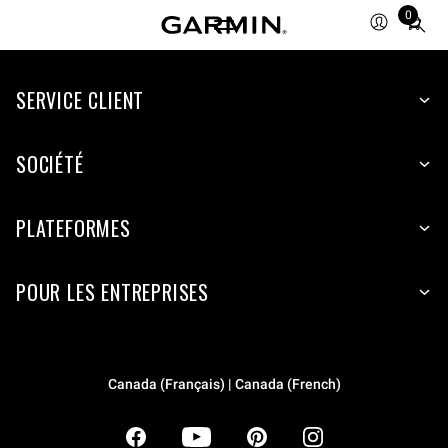
0
Total
items
in
SERVICE CLIENT
cart:
0
SOCIÉTÉ
PLATEFORMES
POUR LES ENTREPRISES
Canada (Français) | Canada (French)