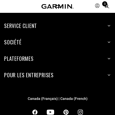
0
Total
items
in
SERVICE CLIENT
cart:
0
SOCIÉTÉ
PLATEFORMES
POUR LES ENTREPRISES
Canada (Français) | Canada (French)