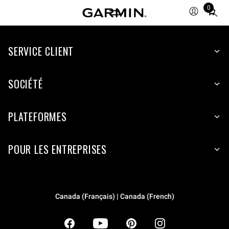
0
Total
items
in
SERVICE CLIENT
cart:
0
SOCIÉTÉ
PLATEFORMES
POUR LES ENTREPRISES
Canada (Français) | Canada (French)