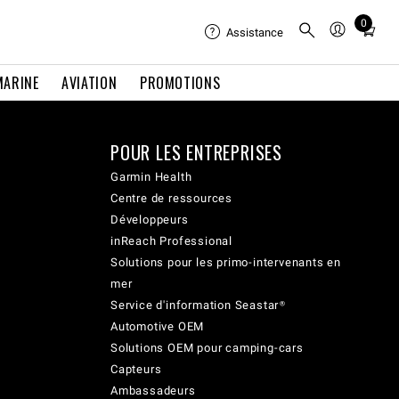
0
Total
Assistance
items
in
MARINE
AVIATION
PROMOTIONS
cart:
0
POUR LES ENTREPRISES
Garmin Health
Centre de ressources
Développeurs
inReach Professional
Solutions pour les primo-intervenants en
mer
Service d'information Seastar®
Automotive OEM
Solutions OEM pour camping-cars
Capteurs
Ambassadeurs