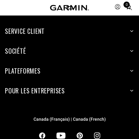
0
Total
items
in
SERVICE CLIENT
cart:
0
SOCIÉTÉ
PLATEFORMES
POUR LES ENTREPRISES
Canada (Français) | Canada (French)