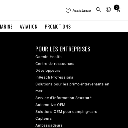
0
Total
Assistance
items
in
MARINE
AVIATION
PROMOTIONS
cart:
0
POUR LES ENTREPRISES
Garmin Health
Centre de ressources
Développeurs
inReach Professional
Solutions pour les primo-intervenants en
mer
Service d'information Seastar®
Automotive OEM
Solutions OEM pour camping-cars
Capteurs
Ambassadeurs