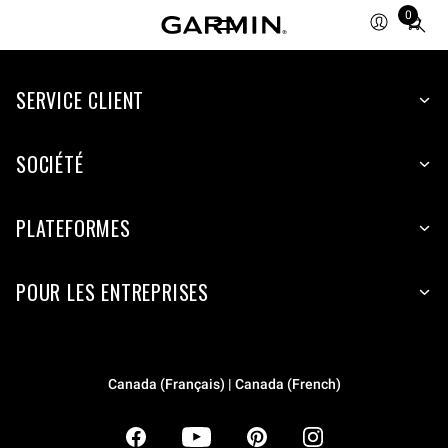
0
Total
items
in
SERVICE CLIENT
cart:
0
SOCIÉTÉ
PLATEFORMES
POUR LES ENTREPRISES
Canada (Français) | Canada (French)