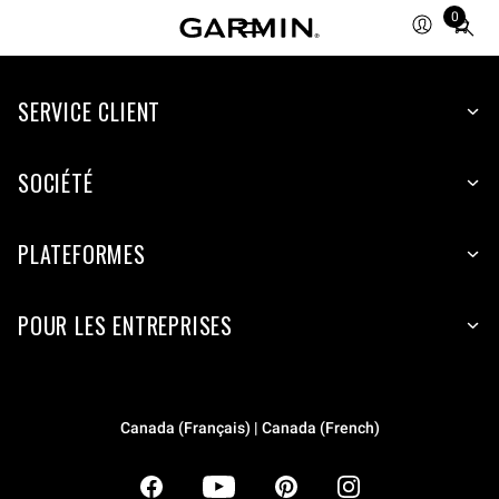
0
Total
items
in
SERVICE CLIENT
cart:
0
SOCIÉTÉ
PLATEFORMES
POUR LES ENTREPRISES
Canada (Français) | Canada (French)