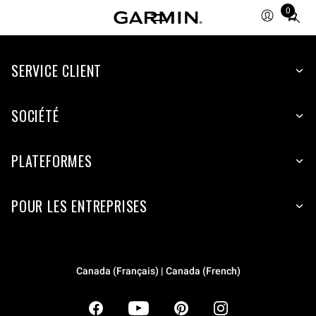
0
Total
items
in
SERVICE CLIENT
cart:
0
SOCIÉTÉ
PLATEFORMES
POUR LES ENTREPRISES
Canada (Français) | Canada (French)