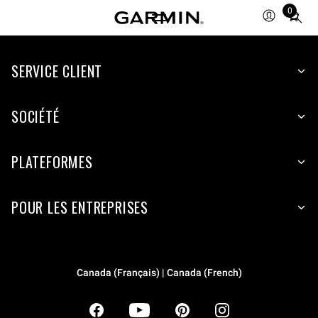
0
Total
items
in
SERVICE CLIENT
cart:
0
SOCIÉTÉ
PLATEFORMES
POUR LES ENTREPRISES
Canada (Français) | Canada (French)