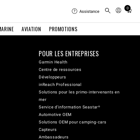
0
Total
Assistance
items
in
MARINE
AVIATION
PROMOTIONS
cart:
0
POUR LES ENTREPRISES
Garmin Health
Centre de ressources
Développeurs
inReach Professional
Solutions pour les primo-intervenants en
mer
Service d'information Seastar®
Automotive OEM
Solutions OEM pour camping-cars
Capteurs
Ambassadeurs