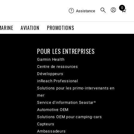
0
Total
Assistance
items
in
MARINE
AVIATION
PROMOTIONS
cart:
0
POUR LES ENTREPRISES
Garmin Health
Centre de ressources
Développeurs
inReach Professional
Solutions pour les primo-intervenants en
mer
Service d'information Seastar®
Automotive OEM
Solutions OEM pour camping-cars
Capteurs
Ambassadeurs