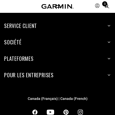
0
Total
items
in
SERVICE CLIENT
cart:
0
SOCIÉTÉ
PLATEFORMES
POUR LES ENTREPRISES
Canada (Français) | Canada (French)