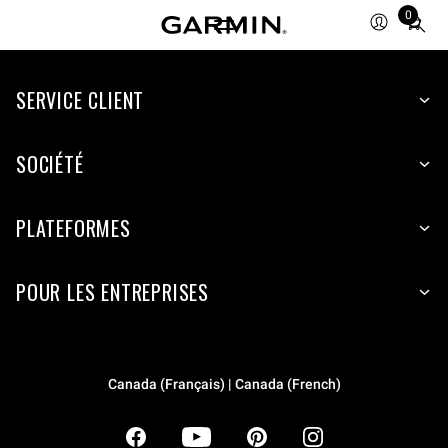
0
Total
items
in
SERVICE CLIENT
cart:
0
SOCIÉTÉ
PLATEFORMES
POUR LES ENTREPRISES
Canada (Français) | Canada (French)