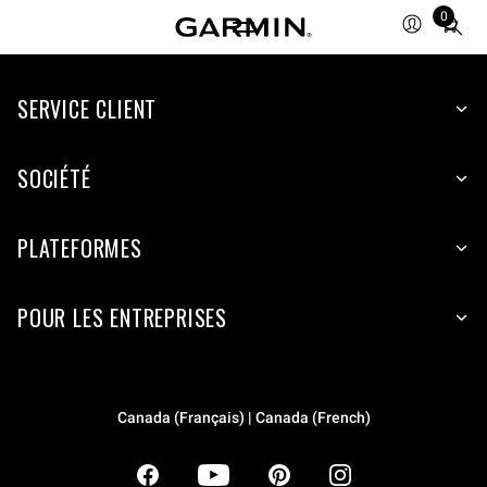
0
Total
items
in
SERVICE CLIENT
cart:
0
SOCIÉTÉ
PLATEFORMES
POUR LES ENTREPRISES
Canada (Français) | Canada (French)