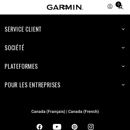
0
Total
items
in
SERVICE CLIENT
cart:
0
SOCIÉTÉ
PLATEFORMES
POUR LES ENTREPRISES
Canada (Français) | Canada (French)