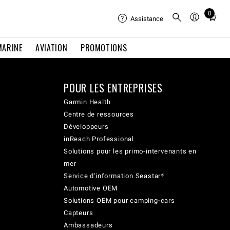
0
Total
Assistance
items
in
MARINE
AVIATION
PROMOTIONS
cart:
0
POUR LES ENTREPRISES
Garmin Health
Centre de ressources
Développeurs
inReach Professional
Solutions pour les primo-intervenants en
mer
Service d'information Seastar®
Automotive OEM
Solutions OEM pour camping-cars
Capteurs
Ambassadeurs