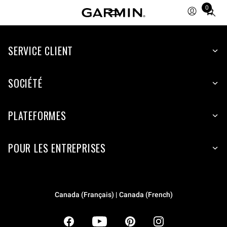
0
Total
items
in
SERVICE CLIENT
cart:
0
SOCIÉTÉ
PLATEFORMES
POUR LES ENTREPRISES
Canada (Français) | Canada (French)