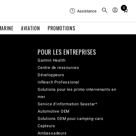
0
Total
Assistance
items
in
MARINE
AVIATION
PROMOTIONS
cart:
0
POUR LES ENTREPRISES
Garmin Health
Centre de ressources
Développeurs
inReach Professional
Solutions pour les primo-intervenants en
mer
Service d'information Seastar®
Automotive OEM
Solutions OEM pour camping-cars
Capteurs
Ambassadeurs