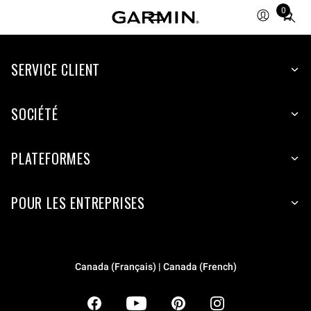
0
Total
items
in
SERVICE CLIENT
cart:
0
SOCIÉTÉ
PLATEFORMES
POUR LES ENTREPRISES
Canada (Français) | Canada (French)