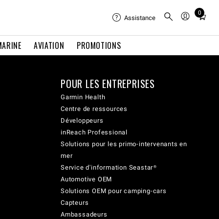
0
Total
Assistance
items
in
MARINE
AVIATION
PROMOTIONS
cart:
0
POUR LES ENTREPRISES
Garmin Health
Centre de ressources
Développeurs
inReach Professional
Solutions pour les primo-intervenants en
mer
Service d'information Seastar®
Automotive OEM
Solutions OEM pour camping-cars
Capteurs
Ambassadeurs