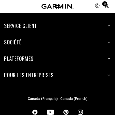
0
Total
items
in
SERVICE CLIENT
cart:
0
SOCIÉTÉ
PLATEFORMES
POUR LES ENTREPRISES
Canada (Français) | Canada (French)