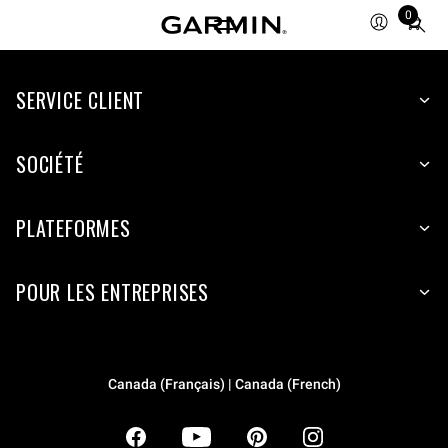
0
Total
items
in
SERVICE CLIENT
cart:
0
SOCIÉTÉ
PLATEFORMES
POUR LES ENTREPRISES
Canada (Français) | Canada (French)