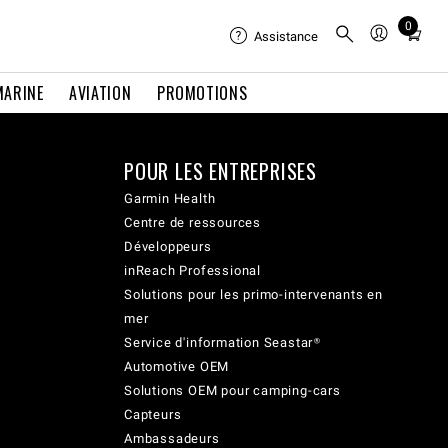
0
Total
Assistance
items
in
MARINE
AVIATION
PROMOTIONS
cart:
0
POUR LES ENTREPRISES
Garmin Health
Centre de ressources
Développeurs
inReach Professional
Solutions pour les primo-intervenants en
mer
Service d'information Seastar®
Automotive OEM
Solutions OEM pour camping-cars
Capteurs
Ambassadeurs