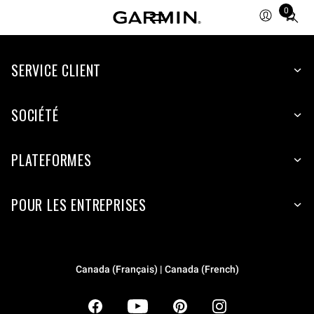
0
Total
items
in
SERVICE CLIENT
cart:
0
SOCIÉTÉ
PLATEFORMES
POUR LES ENTREPRISES
Canada (Français) | Canada (French)