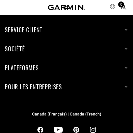
0
Total
items
in
SERVICE CLIENT
cart:
0
SOCIÉTÉ
PLATEFORMES
POUR LES ENTREPRISES
Canada (Français) | Canada (French)