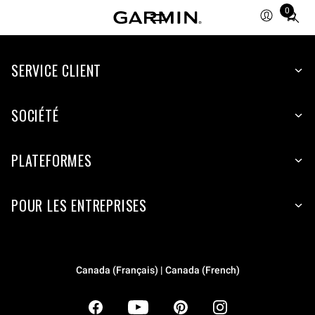
0
Total
items
in
SERVICE CLIENT
cart:
0
SOCIÉTÉ
PLATEFORMES
POUR LES ENTREPRISES
Canada (Français) | Canada (French)