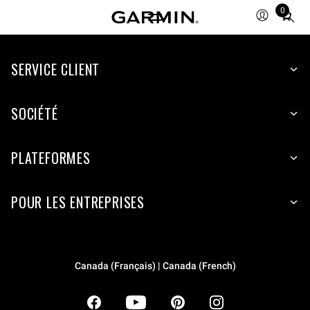
0
Total
items
in
SERVICE CLIENT
cart:
0
SOCIÉTÉ
PLATEFORMES
POUR LES ENTREPRISES
Canada (Français) | Canada (French)