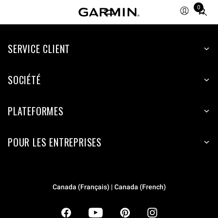
0
Total
items
in
SERVICE CLIENT
cart:
0
SOCIÉTÉ
PLATEFORMES
POUR LES ENTREPRISES
Canada (Français) | Canada (French)